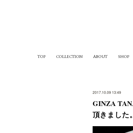
TOP
COLLECTION
ABOUT
SHOP
2017.10.09 13:49
GINZA 
頂きました