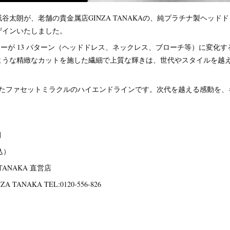
朗が、老舗の貴金属店GINZA TANAKAの、純プラチナ製ヘッドドレス「Face
ザインいたしました。
リーが 13 パターン（ヘッドドレス、ネックレス、ブローチ等）に変化
ような精緻なカットを施した繊細で上質な輝きは、世代やスタイルを越
したファセットミラクルのハイエンドラインです。次代を越える感動を
月
込）
TANAKA 直営店
ANAKA TEL:0120-556-826
。