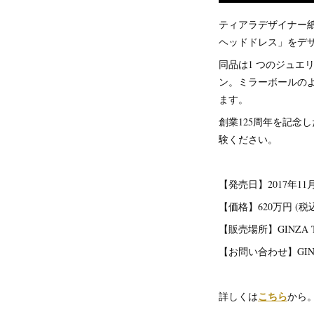
ティアラデザイナー紙谷太
ヘッドドレス」をデ
同品は1 つのジュエ
ン。ミラーボールの
ます。
創業125周年を記念
験ください。
【発売日】2017年11
【価格】620万円 (税
【販売場所】GINZA 
【お問い合わせ】GINZA T
こちら
詳しくは
から