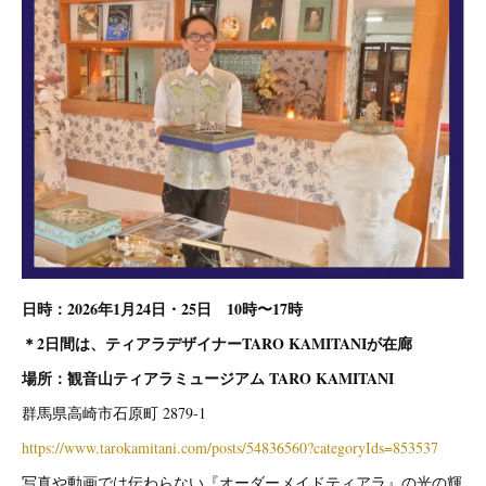
日時：2026年1月24日・25日 10時〜17時
＊2日間は、ティアラデザイナーTARO KAMITANIが在廊
場所：観音山ティアラミュージアム TARO KAMITANI
群馬県高崎市石原町 2879-1
https://www.tarokamitani.com/posts/54836560?categoryIds=853537
写真や動画では伝わらない『オーダーメイドティアラ』の光の輝