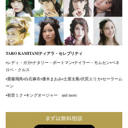
TARO KAMITANIティアラ・セレブリティ
▪️レディ・ガガ▪️ナタリー・ポートマン▪️テイラー・モムセン▪️ペネ
ロペ・クルス
▪️齋藤飛鳥▪️白石麻衣▪️優木まおみ▪️土屋太鳳▪️沢尻エリカ▪️セーラーム
ーン
▪️初音ミク ▪️キングオージャー and more