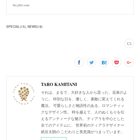
biz.jibtv.com
SPECIAL
(
15
)
NEWS
(
18
)
TARO KAMITANI
それは、まるで、大好きな人から貰った、花束のよ
うに。 特別な日を、優しく、素敵に変えてくれる
魔法。 可愛らしさと物語性のある、ロマンティッ
クなデザイン性。 時を越えて、人のぬくもりを伝
えるアンティークな魅力。 ティアラを中心とした
全てのアイテムに、 世界初のティアラデザイナー
紙谷太朗の こだわりと美意識がつまっています。