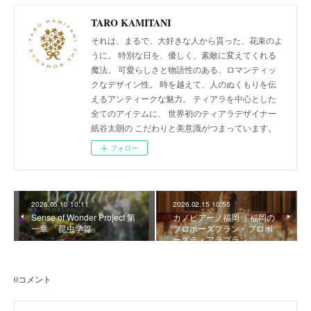
TARO KAMITANI
それは、まるで、大好きな人から貰った、花束のよ
うに。 特別な日を、優しく、素敵に変えてくれる
魔法。 可愛らしさと物語性のある、ロマンティッ
クなデザイン性。 時を越えて、人のぬくもりを伝
えるアンティークな魅力。 ティアラを中心とした
全てのアイテムに、 世界初のティアラデザイナー
紙谷太朗の こだわりと美意識がつまっています。
フォロー
2026.05.10 10:11
2026.02.15 10:55
Sense of Wonder Project 第
カノビアーノ福岡 ｜福岡の
一章 「昆虫学篇」
プロポーズプラン・プロポ
ーズティアラプラン
0
コメント