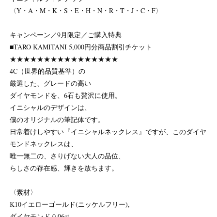
〈Y・A・M・K・S・E・H・N・R・T・J・C・F〉
キャンペーン／9月限定／ご購入特典
■TARO KAMITANI 5,000円分商品割引チケット
★★★★★★★★★★★★★★★★
4C（世界的品質基準）の
厳選した、グレードの高い
ダイヤモンドを、6石も贅沢に使用。
イニシャルのデザインは、
僕のオリジナルの筆記体です。
日常着けしやすい『イニシャルネックレス』ですが、このダイヤ
モンドネックレスは、
唯一無二の、さりげない大人の品位、
らしさの存在感、輝きを放ちます。
〈素材〉
K10イエローゴールド(ニッケルフリー),
ダイヤモンド 0.06ct