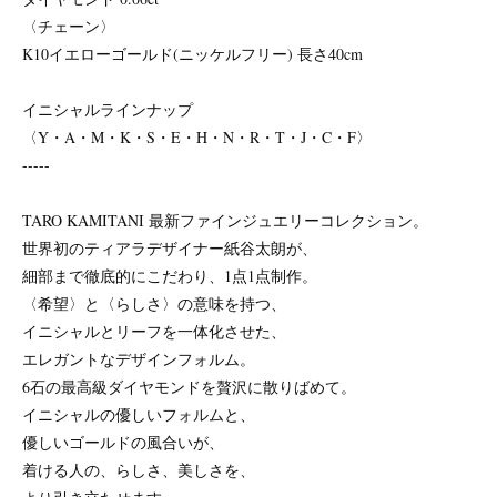
〈チェーン〉
K10イエローゴールド(ニッケルフリー) 長さ40cm
イニシャルラインナップ
〈Y・A・M・K・S・E・H・N・R・T・J・C・F〉
-----
TARO KAMITANI 最新ファインジュエリーコレクション。
世界初のティアラデザイナー紙谷太朗が、
細部まで徹底的にこだわり、1点1点制作。
〈希望〉と〈らしさ〉の意味を持つ、
イニシャルとリーフを一体化させた、
エレガントなデザインフォルム。
6石の最高級ダイヤモンドを贅沢に散りばめて。
イニシャルの優しいフォルムと、
優しいゴールドの風合いが、
着ける人の、らしさ、美しさを、