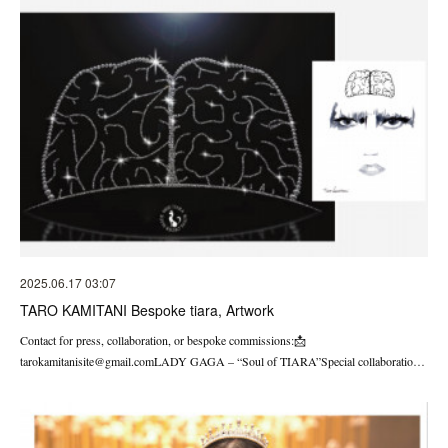
2025.06.17 03:07
TARO KAMITANI Bespoke tiara, Artwork
Contact for press, collaboration, or bespoke commissions:📩
tarokamitanisite@gmail.comLADY GAGA – “Soul of TIARA”Special collaboratio…